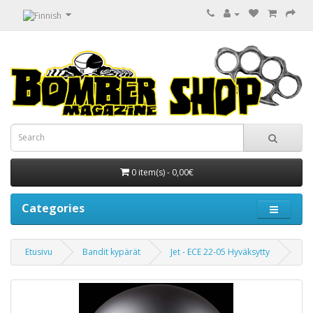
0 item(s) - 0,00€
Categories
Etusivu
Bandit kypärät
Jet - ECE 22-05 Hyväksytty