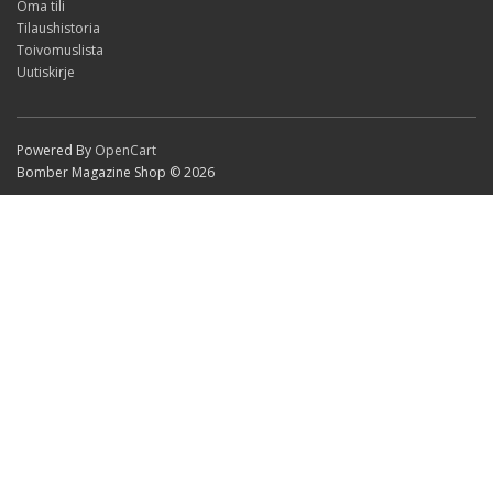
Oma tili
Tilaushistoria
Toivomuslista
Uutiskirje
Powered By
OpenCart
Bomber Magazine Shop © 2026