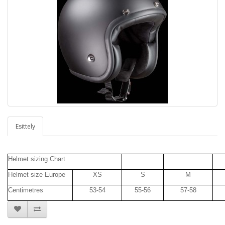
Esittely
Helmet sizing Chart
Helmet size Europe
XS
S
M
Centimetres
53-54
55-56
57-58