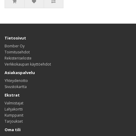
Tietosivut
Bomber Oy
Toimitusehdot
Rekisteriseloste
Verkkokaupan käyttöehdot
Asiakaspalvelu
Yhteydenotto
Sivustokartta
Ekstrat
Valmistajat
Lahjakortti
Kumppanit
Tarjoukset
Oma tili