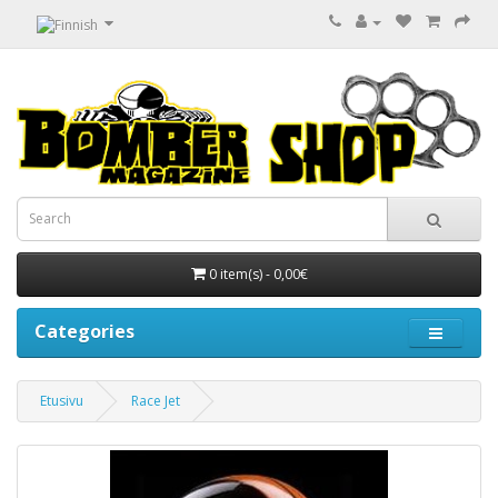
0 item(s) - 0,00€
Categories
Etusivu
Race Jet