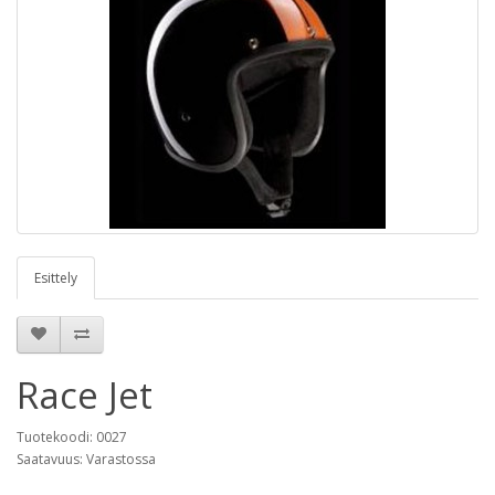
Esittely
Race Jet
Tuotekoodi: 0027
Saatavuus: Varastossa