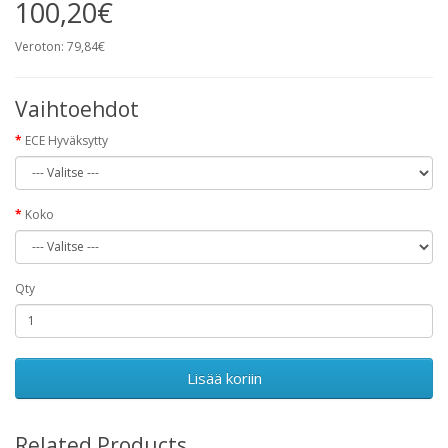
100,20€
Veroton: 79,84€
Vaihtoehdot
ECE Hyväksytty
Koko
Qty
Lisää koriin
Related Products